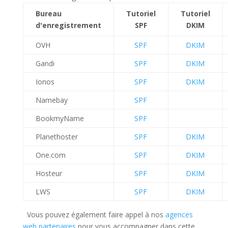
Bureau
Tutoriel
Tutoriel
d'enregistrement
SPF
DKIM
OVH
SPF
DKIM
Gandi
SPF
DKIM
Ionos
SPF
DKIM
Namebay
SPF
BookmyName
SPF
Planethoster
SPF
DKIM
One.com
SPF
DKIM
Hosteur
SPF
DKIM
LWS
SPF
DKIM
Vous pouvez également faire appel à nos
agences
web partenaires
pour vous accompagner dans cette